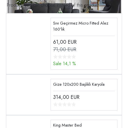
Products you can choose instead of this product
Sıvı Geçirmez Micro Fitted Alez
160'lık
61,00
EUR
71,00 EUR
Sale 14,1 %
Gize 120x200 Başlıklı Karyola
314,00
EUR
King Master Bed