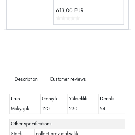
613,00
EUR
Description
Customer reviews
Ürün
Genişlik
Yükseklik
Derinlik
Makyajlık
120
230
54
Other specifications
Stock
collect-grey-makyajlik