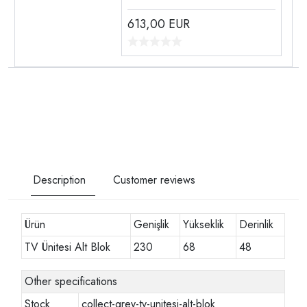
613,00
EUR
Description
Customer reviews
Ürün
Genişlik
Yükseklik
Derinlik
TV Ünitesi Alt Blok
230
68
48
Other specifications
Stock
collect-grey-tv-unitesi-alt-blok