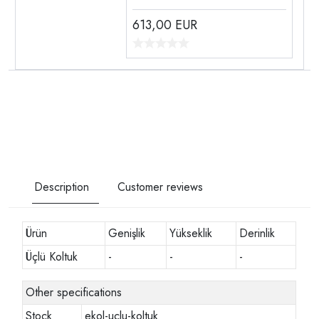
613,00
EUR
Description
Customer reviews
Ürün
Genişlik
Yükseklik
Derinlik
Üçlü Koltuk
-
-
-
Other specifications
Stock
ekol-uclu-koltuk