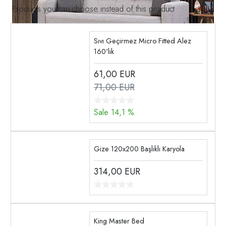
Products you can choose instead of this product
Sıvı Geçirmez Micro Fitted Alez
160'lık
61,00
EUR
71,00 EUR
Sale 14,1 %
Gize 120x200 Başlıklı Karyola
314,00
EUR
King Master Bed