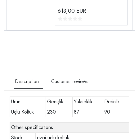
613,00
EUR
Description
Customer reviews
Ürün
Genişlik
Yükseklik
Derinlik
Üçlü Koltuk
230
87
90
Other specifications
Stock
ezgi-uclu-koltuk