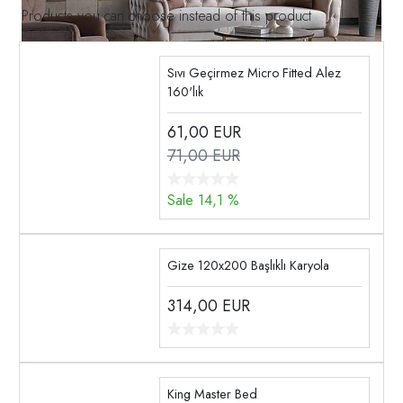
Products you can choose instead of this product
Sıvı Geçirmez Micro Fitted Alez
160'lık
61,00
EUR
71,00 EUR
Sale 14,1 %
Gize 120x200 Başlıklı Karyola
314,00
EUR
King Master Bed