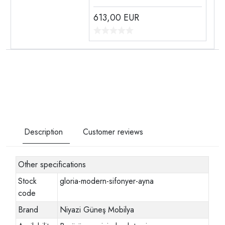
613,00
EUR
Description
Customer reviews
Other specifications
Stock
gloria-modern-sifonyer-ayna
code
Brand
Niyazi Güneş Mobilya