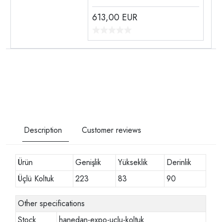
613,00
EUR
Description
Customer reviews
Ürün
Genişlik
Yükseklik
Derinlik
Üçlü Koltuk
223
83
90
Other specifications
Stock
hanedan-expo-uclu-koltuk