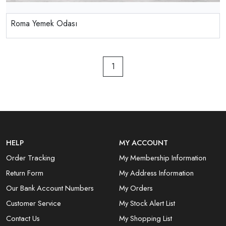
Roma Yemek Odası
1
HELP
MY ACCOUNT
Order Tracking
My Membership Information
Return Form
My Address Information
Our Bank Account Numbers
My Orders
Customer Service
My Stock Alert List
Contact Us
My Shopping List