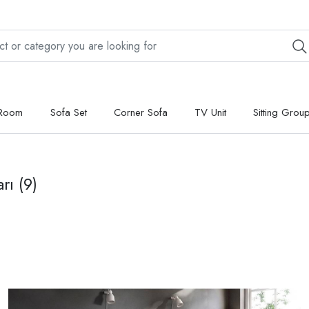
 Room
Sofa Set
Corner Sofa
TV Unit
Sitting Grou
arı
(9)