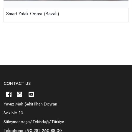
Smart Yatak Odası (Bazalı)
CONTACT US
Yavuz Mah.Şehit İlhan Doyran
Sok.No:10
Süleymanpaşa/Tekirdağ/Türkiye
Telephone:
+90 282 260 88 00