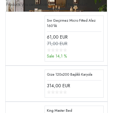
Products you can choose instead of this product
Sıvı Geçirmez Micro Fitted Alez
160'lık
61,00
EUR
71,00 EUR
Sale 14,1 %
Gize 120x200 Başlıklı Karyola
314,00
EUR
King Master Bed