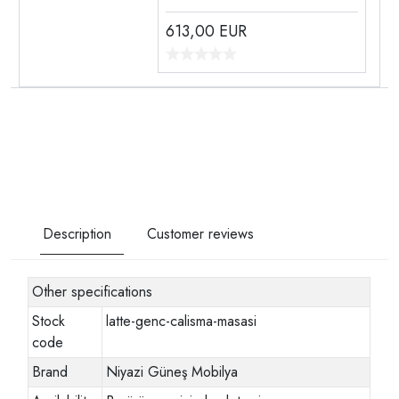
613,00
EUR
Description
Customer reviews
Other specifications
Stock
latte-genc-calisma-masasi
code
Brand
Niyazi Güneş Mobilya