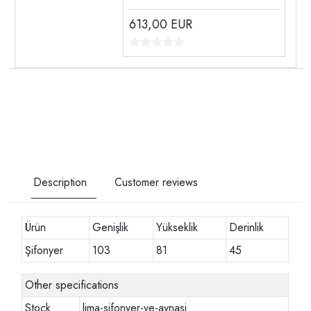
613,00
EUR
Description
Customer reviews
Ürün
Genişlik
Yükseklik
Derinlik
Şifonyer
103
81
45
Other specifications
Stock
lima-sifonyer-ve-aynasi