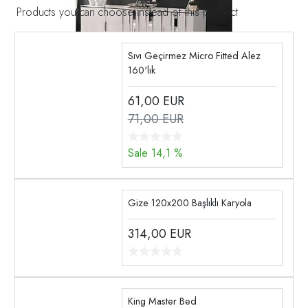
Products you can choose instead of this product
Sıvı Geçirmez Micro Fitted Alez
160'lık
61,00
EUR
71,00 EUR
Sale 14,1 %
Gize 120x200 Başlıklı Karyola
314,00
EUR
King Master Bed