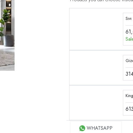
Sıvı
61
Sal
Gize
31
Kin
61
WHATSAPP