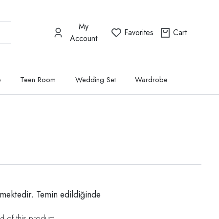
My
Favorites
Cart
Account
p
Teen Room
Wedding Set
Wardrobe
mektedir. Temin edildiğinde
d of this product