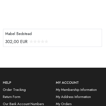
Mabel Bedstead
302,00
EUR
HELP
MY ACCOUNT
Order Tracking
My Membership Information
Return Form
My Address Information
Our Bank Account Numbers
My Orders