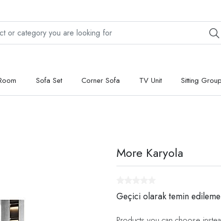
 Room
Sofa Set
Corner Sofa
TV Unit
Sitting Grou
More Karyola
Geçici olarak temin edileme
Products you can choose instea