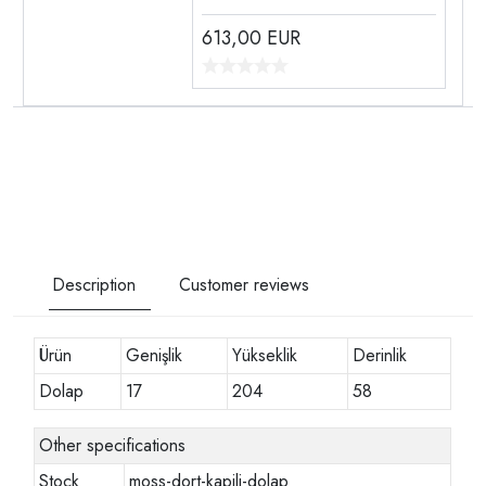
613,00
EUR
Description
Customer reviews
Ürün
Genişlik
Yükseklik
Derinlik
Dolap
17
204
58
Other specifications
Stock
moss-dort-kapili-dolap