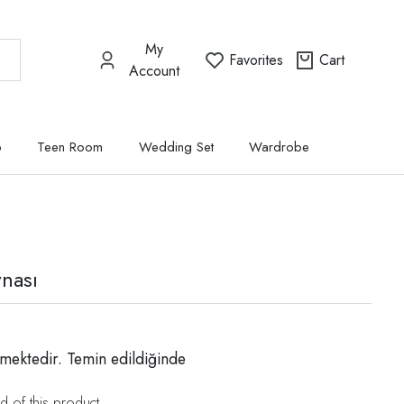
My
Favorites
Cart
Account
p
Teen Room
Wedding Set
Wardrobe
nası
mektedir. Temin edildiğinde
d of this product