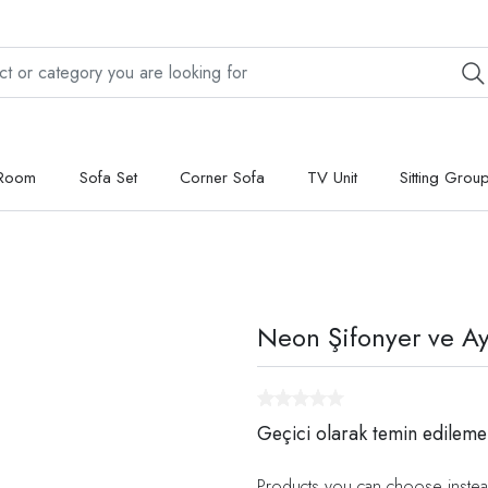
 Room
Sofa Set
Corner Sofa
TV Unit
Sitting Grou
Neon Şifonyer ve Ay
Geçici olarak temin edileme
Products you can choose instea