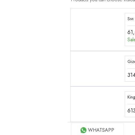
Sıvı
61
Sal
Gize
31
Kin
61
WHATSAPP