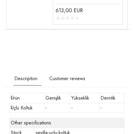
613,00
EUR
Description
Customer reviews
Ürün
Genişlik
Yükseklik
Derinlik
Üçlü Koltuk
-
-
-
Other specifications
Stock
sevilla-uclu-koltuk