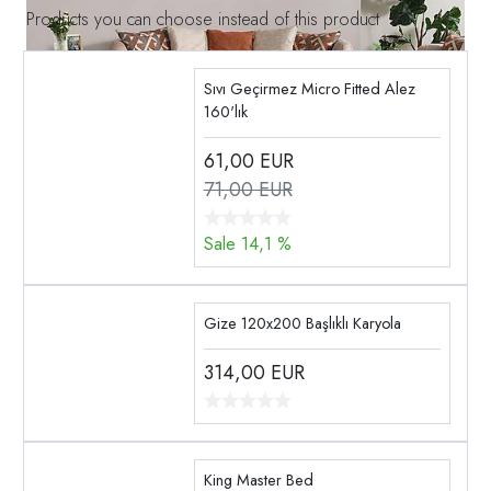
Products you can choose instead of this product
Sıvı Geçirmez Micro Fitted Alez
160'lık
61,00
EUR
71,00 EUR
Sale 14,1 %
Gize 120x200 Başlıklı Karyola
314,00
EUR
King Master Bed