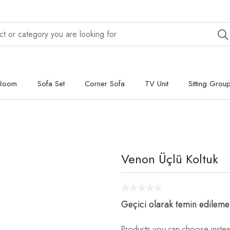
 Room
Sofa Set
Corner Sofa
TV Unit
Sitting Grou
Venon Üçlü Koltuk
Geçici olarak temin edileme
Products you can choose instea