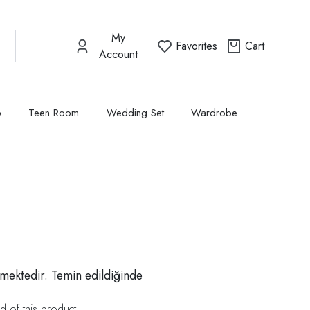
My
Favorites
Cart
Account
p
Teen Room
Wedding Set
Wardrobe
mektedir. Temin edildiğinde
d of this product