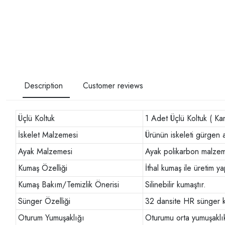
Description
Customer reviews
Üçlü Koltuk
1 Adet Üçlü Koltuk ( Ka
İskelet Malzemesi
Ürünün iskeleti gürgen 
Ayak Malzemesi
Ayak polikarbon malzeme 
Kumaş Özelliği
İthal kumaş ile üretim ya
Kumaş Bakım/Temizlik Önerisi
Silinebilir kumaştır.
Sünger Özelliği
32 dansite HR sünger ku
Oturum Yumuşaklığı
Oturumu orta yumuşaklık