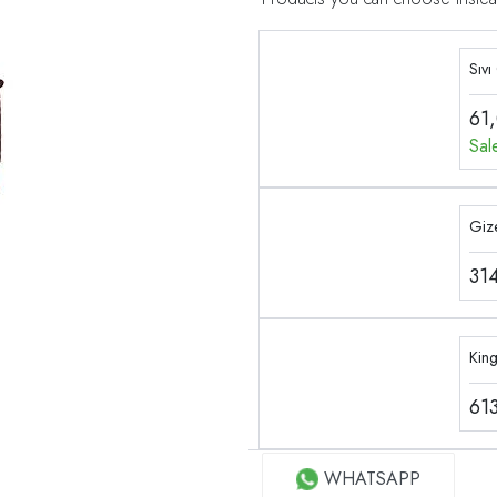
Sıvı
61
Sal
Gize
31
Kin
61
WHATSAPP