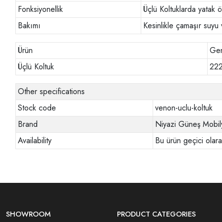
Fonksiyonellik
Üçlü Koltuklarda yatak ö
Bakımı
Kesinlikle çamaşır suyu 
Ürün
Gen
Üçlü Koltuk
22
Other specifications
Stock code
venon-uclu-koltuk
Brand
Niyazi Güneş Mobil
Availability
Bu ürün geçici olar
SHOWROOM
PRODUCT CATEGORIES