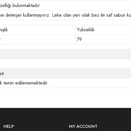
zelliği bulunmaktadır.
ve deterjan kullanmayınız. Leke olan yeri ıslak bez ile saf sabun kull
işlik
Yükseklik
2
79
ya
ak temin edilememektedir.
HELP
MY ACCOUNT