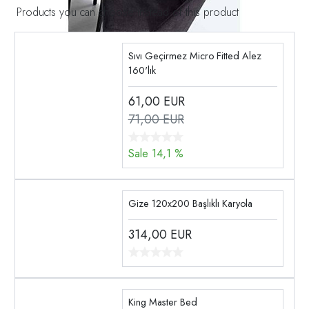
Products you can choose instead of this product
Sıvı Geçirmez Micro Fitted Alez
160'lık
61,00
EUR
71,00 EUR
Sale 14,1 %
Gize 120x200 Başlıklı Karyola
314,00
EUR
King Master Bed